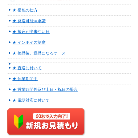
★ 梱包の仕方
★ 発送可能＝承諾
★ 振込が出来ない日
★ インボイス制度
★ 検品後、返品になるケース
★ 直送に付いて
★ 休業期間中
★ 営業時間外及び土日・祝日の場合
★ 電話対応に付いて