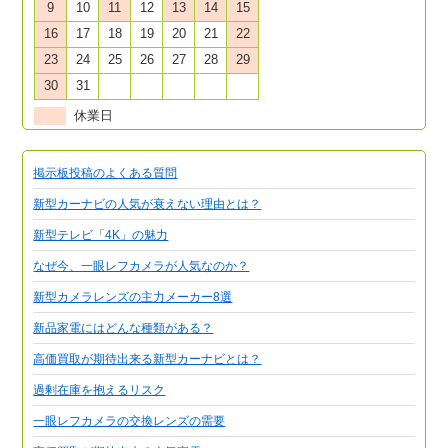
9
10
11
12
13
14
15
16
17
18
19
20
21
22
23
24
25
26
27
28
29
30
31
休業日
掲示板投稿のよくある質問
新型カーナビの人気が衰えない理由とは？
新型テレビ「4K」の魅力
なぜ今、一眼レフカメラが人気なのか？
新型カメラレンズの主力メーカー8選
新品家電にはどんな種類がある？
高価買取が期待出来る新型カーナビとは？
過剰在庫を抱えるリスク
一眼レフカメラの交換レンズの需要