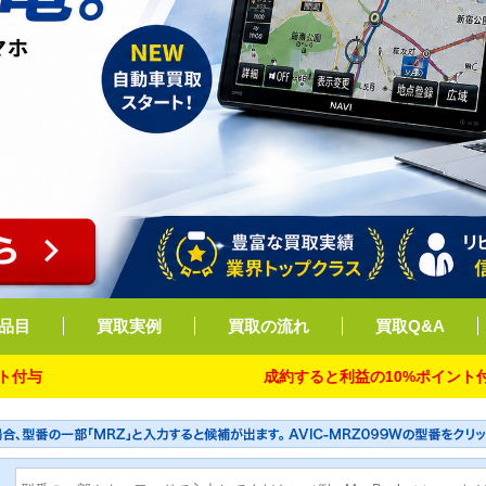
品目
買取実例
買取の流れ
買取Q&A
成約すると利益の10%ポイント付与