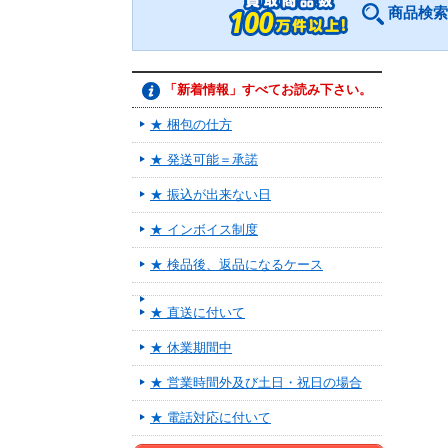
商品検索
「新着情報」すべてお読み下さい。
★ 梱包の仕方
★ 発送可能＝承諾
★ 振込が出来ない日
★ インボイス制度
★ 検品後、返品になるケース
★ 直送に付いて
★ 休業期間中
★ 営業時間外及び土日・祝日の場合
★ 電話対応に付いて