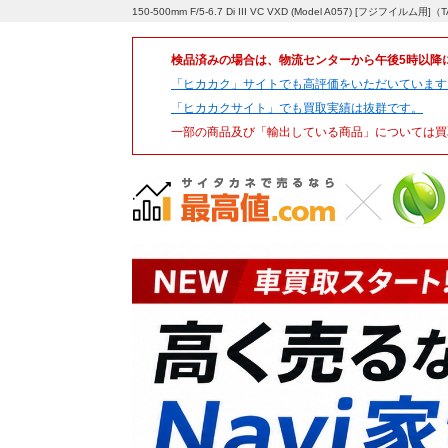
150-500mm F/5-6.7 Di III VC VXD (Model A057) [
検品済みの場合は、物流センターから午後5時以降
「ヒカカク」サイトでも高評価をいただいています
「ヒカカクサイト」でも買取実績は抜群です。
一部の商品及び「輸出している商品」については買