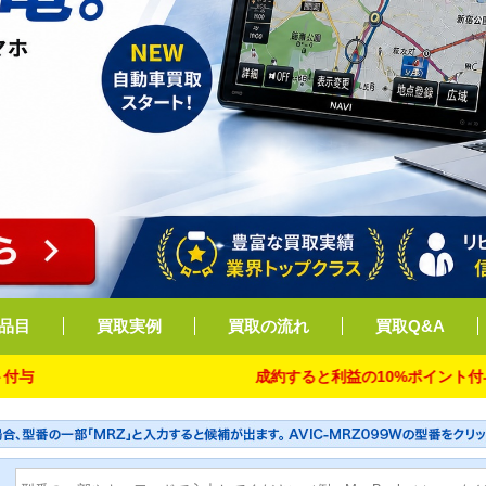
品目
買取実例
買取の流れ
買取Q&A
成約すると利益の10%ポイント付与