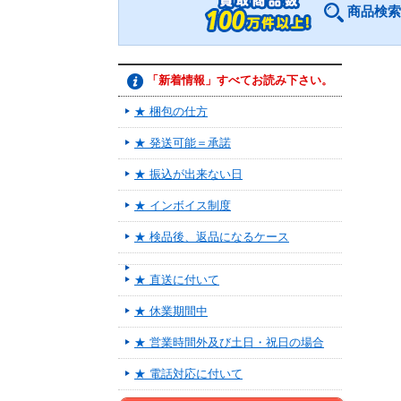
商品検索
「新着情報」すべてお読み下さい。
★ 梱包の仕方
★ 発送可能＝承諾
★ 振込が出来ない日
★ インボイス制度
★ 検品後、返品になるケース
★ 直送に付いて
★ 休業期間中
★ 営業時間外及び土日・祝日の場合
★ 電話対応に付いて