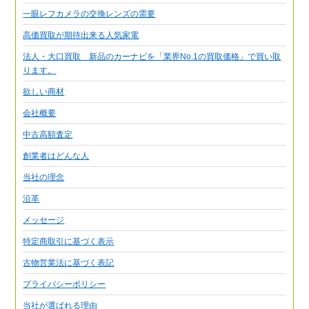
一眼レフカメラの交換レンズの需要
高価買取が期待出来る人気家電
法人・大口買取 新品のカーナビを「業界No.1の買取価格」で買い取
ります。
欲しい商材
会社概要
中古高額査定
創業者はどんな人
当社の理念
沿革
メッセージ
特定商取引に基づく表示
古物営業法に基づく表記
プライバシーポリシー
当社が選ばれる理由