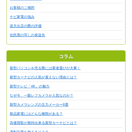
お客様のご感想
ナビ家電の強み
楽天出店の際の評価
住民票の写しの発送先
コラム
新型パソコンを売る際には業者選びが大事！
新型カーナビの人気が衰えない理由とは？
新型テレビ「4K」の魅力
なぜ今、一眼レフカメラが人気なのか？
新型カメラレンズの主力メーカー8選
新品家電にはどんな種類がある？
高価買取が期待出来る新型カーナビとは？
過剰在庫を抱えるリスク