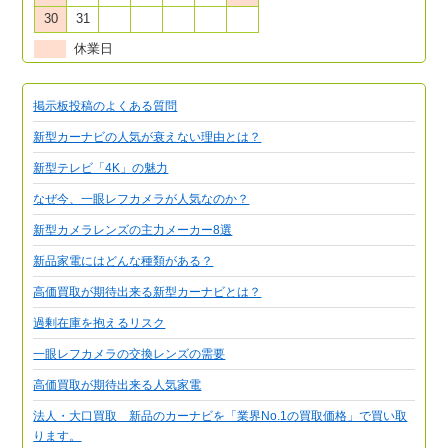
30
31
休業日
掲示板投稿のよくある質問
新型カーナビの人気が衰えない理由とは？
新型テレビ「4K」の魅力
なぜ今、一眼レフカメラが人気なのか？
新型カメラレンズの主力メーカー8選
新品家電にはどんな種類がある？
高価買取が期待出来る新型カーナビとは？
過剰在庫を抱えるリスク
一眼レフカメラの交換レンズの需要
高価買取が期待出来る人気家電
法人・大口買取 新品のカーナビを「業界No.1の買取価格」で買い取
ります。