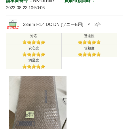
請求書番号 ：
NK-161657
買取依頼日時 ：
2023-08-23 10:50:06
23mm F1.4 DC DN [ソニーE用] × 2台
対応
迅速性
安心度
信頼度
満足度