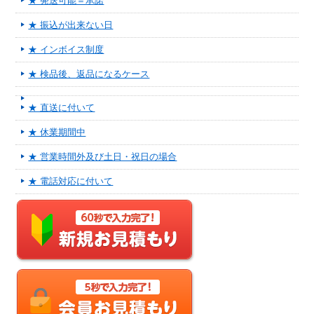
★ 発送可能＝承諾
★ 振込が出来ない日
★ インボイス制度
★ 検品後、返品になるケース
★ 直送に付いて
★ 休業期間中
★ 営業時間外及び土日・祝日の場合
★ 電話対応に付いて