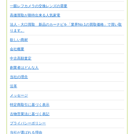
一眼レフカメラの交換レンズの需要
高価買取が期待出来る人気家電
法人・大口買取 新品のカーナビを「業界No.1の買取価格」で買い取
ります。
欲しい商材
会社概要
中古高額査定
創業者はどんな人
当社の理念
沿革
メッセージ
特定商取引に基づく表示
古物営業法に基づく表記
プライバシーポリシー
当社が選ばれる理由