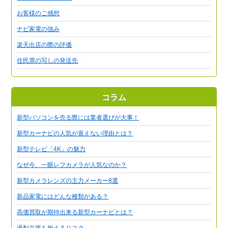
お客様のご感想
ナビ家電の強み
楽天出店の際の評価
住民票の写しの発送先
コラム
新型パソコンを売る際には業者選びが大事！
新型カーナビの人気が衰えない理由とは？
新型テレビ「4K」の魅力
なぜ今、一眼レフカメラが人気なのか？
新型カメラレンズの主力メーカー8選
新品家電にはどんな種類がある？
高価買取が期待出来る新型カーナビとは？
過剰在庫を抱えるリスク