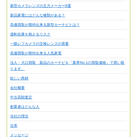
新型カメラレンズの主力メーカー8選
新品家電にはどんな種類がある？
高価買取が期待出来る新型カーナビとは？
過剰在庫を抱えるリスク
一眼レフカメラの交換レンズの需要
高価買取が期待出来る人気家電
法人・大口買取 新品のカーナビを「業界No.1の買取価格」で買い取
ります。
欲しい商材
会社概要
中古高額査定
創業者はどんな人
当社の理念
沿革
メッセージ