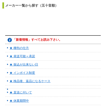
メーカー一覧から探す（五十音順）
「新着情報」すべてお読み下さい。
★ 梱包の仕方
★ 発送可能＝承諾
★ 振込が出来ない日
★ インボイス制度
★ 検品後、返品になるケース
★ 直送に付いて
★ 休業期間中