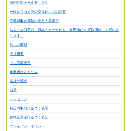
過剰在庫を抱えるリスク
一眼レフカメラの交換レンズの需要
高価買取が期待出来る人気家電
法人・大口買取 新品のカーナビを「業界No.1の買取価格」で買い取
ります。
欲しい商材
会社概要
中古高額査定
創業者はどんな人
当社の理念
沿革
メッセージ
特定商取引に基づく表示
古物営業法に基づく表記
プライバシーポリシー