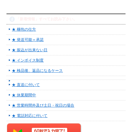
「新着情報」すべてお読み下さい。
★ 梱包の仕方
★ 発送可能＝承諾
★ 振込が出来ない日
★ インボイス制度
★ 検品後、返品になるケース
★ 直送に付いて
★ 休業期間中
★ 営業時間外及び土日・祝日の場合
★ 電話対応に付いて