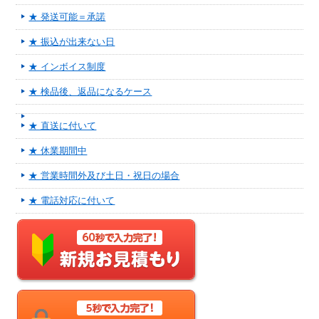
★ 発送可能＝承諾
★ 振込が出来ない日
★ インボイス制度
★ 検品後、返品になるケース
★ 直送に付いて
★ 休業期間中
★ 営業時間外及び土日・祝日の場合
★ 電話対応に付いて