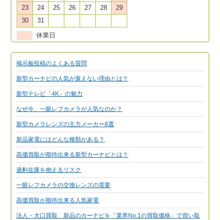
23
24
25
26
27
28
29
30
31
休業日
掲示板投稿のよくある質問
新型カーナビの人気が衰えない理由とは？
新型テレビ「4K」の魅力
なぜ今、一眼レフカメラが人気なのか？
新型カメラレンズの主力メーカー8選
新品家電にはどんな種類がある？
高価買取が期待出来る新型カーナビとは？
過剰在庫を抱えるリスク
一眼レフカメラの交換レンズの需要
高価買取が期待出来る人気家電
法人・大口買取 新品のカーナビを「業界No.1の買取価格」で買い取