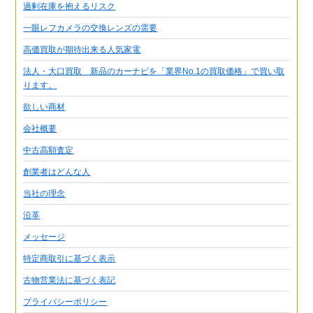
過剰在庫を抱えるリスク
一眼レフカメラの交換レンズの需要
高価買取が期待出来る人気家電
法人・大口買取 新品のカーナビを「業界No.1の買取価格」で買い取
ります。
欲しい商材
会社概要
中古高額査定
創業者はどんな人
当社の理念
沿革
メッセージ
特定商取引に基づく表示
古物営業法に基づく表記
プライバシーポリシー