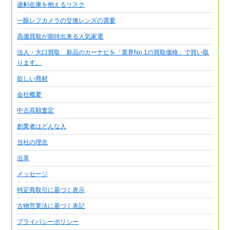
過剰在庫を抱えるリスク
一眼レフカメラの交換レンズの需要
高価買取が期待出来る人気家電
法人・大口買取 新品のカーナビを「業界No.1の買取価格」で買い取
ります。
欲しい商材
会社概要
中古高額査定
創業者はどんな人
当社の理念
沿革
メッセージ
特定商取引に基づく表示
古物営業法に基づく表記
プライバシーポリシー