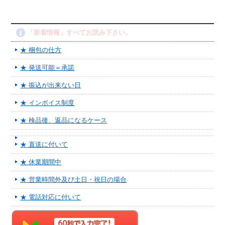
「新着情報」すべてお読み下さい。
★ 梱包の仕方
★ 発送可能＝承諾
★ 振込が出来ない日
★ インボイス制度
★ 検品後、返品になるケース
★ 直送に付いて
★ 休業期間中
★ 営業時間外及び土日・祝日の場合
★ 電話対応に付いて