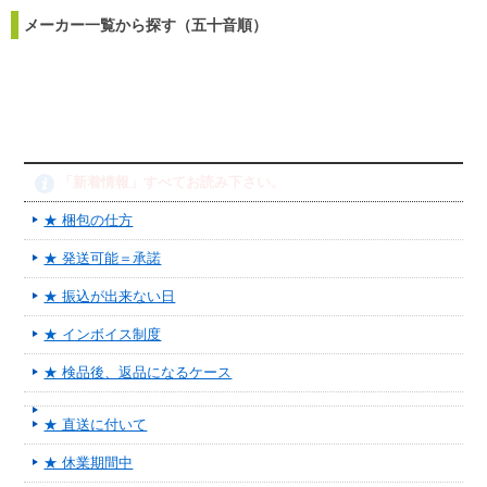
メーカー一覧から探す（五十音順）
「新着情報」すべてお読み下さい。
★ 梱包の仕方
★ 発送可能＝承諾
★ 振込が出来ない日
★ インボイス制度
★ 検品後、返品になるケース
★ 直送に付いて
★ 休業期間中