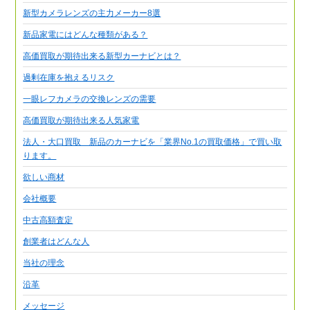
新型カメラレンズの主力メーカー8選
新品家電にはどんな種類がある？
高価買取が期待出来る新型カーナビとは？
過剰在庫を抱えるリスク
一眼レフカメラの交換レンズの需要
高価買取が期待出来る人気家電
法人・大口買取 新品のカーナビを「業界No.1の買取価格」で買い取
ります。
欲しい商材
会社概要
中古高額査定
創業者はどんな人
当社の理念
沿革
メッセージ