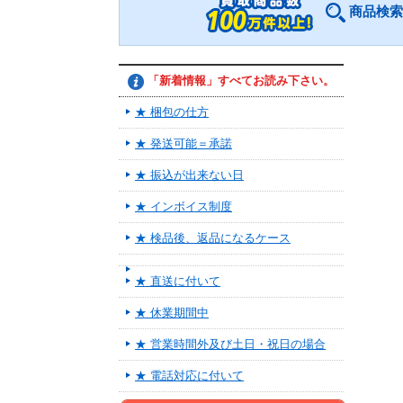
商品検索
「新着情報」すべてお読み下さい。
★ 梱包の仕方
★ 発送可能＝承諾
★ 振込が出来ない日
★ インボイス制度
★ 検品後、返品になるケース
★ 直送に付いて
★ 休業期間中
★ 営業時間外及び土日・祝日の場合
★ 電話対応に付いて