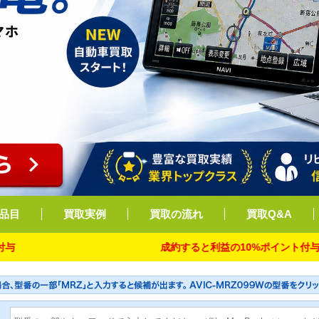
品目
買取実例
買取の流れ
買取Q&A
成約すると利益の10%ポイント付与