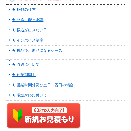
★ 梱包の仕方
★ 発送可能＝承諾
★ 振込が出来ない日
★ インボイス制度
★ 検品後、返品になるケース
★ 直送に付いて
★ 休業期間中
★ 営業時間外及び土日・祝日の場合
★ 電話対応に付いて