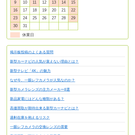
9
10
11
12
13
14
15
16
17
18
19
20
21
22
23
24
25
26
27
28
29
30
31
休業日
掲示板投稿のよくある質問
新型カーナビの人気が衰えない理由とは？
新型テレビ「4K」の魅力
なぜ今、一眼レフカメラが人気なのか？
新型カメラレンズの主力メーカー8選
新品家電にはどんな種類がある？
高価買取が期待出来る新型カーナビとは？
過剰在庫を抱えるリスク
一眼レフカメラの交換レンズの需要