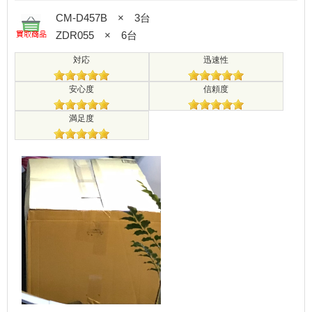
CM-D457B × 3台
ZDR055 × 6台
対応
迅速性
安心度
信頼度
満足度