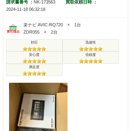
請求書番号 ：
NK-173563
買取依頼日時 ：
2024-11-18 06:32:18
楽ナビ AVIC-RQ720 × 1台
ZDR055 × 2台
対応
迅速性
安心度
信頼度
満足度