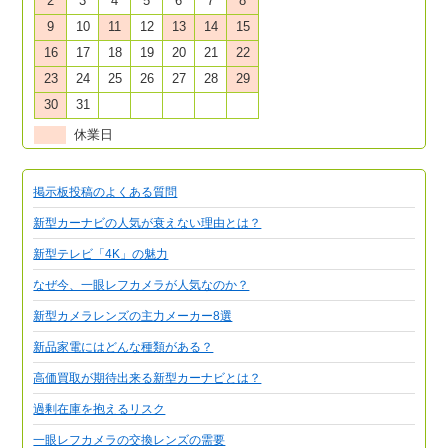
2
3
4
5
6
7
8
9
10
11
12
13
14
15
16
17
18
19
20
21
22
23
24
25
26
27
28
29
30
31
休業日
掲示板投稿のよくある質問
新型カーナビの人気が衰えない理由とは？
新型テレビ「4K」の魅力
なぜ今、一眼レフカメラが人気なのか？
新型カメラレンズの主力メーカー8選
新品家電にはどんな種類がある？
高価買取が期待出来る新型カーナビとは？
過剰在庫を抱えるリスク
一眼レフカメラの交換レンズの需要