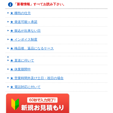
「新着情報」すべてお読み下さい。
★ 梱包の仕方
★ 発送可能＝承諾
★ 振込が出来ない日
★ インボイス制度
★ 検品後、返品になるケース
★ 直送に付いて
★ 休業期間中
★ 営業時間外及び土日・祝日の場合
★ 電話対応に付いて