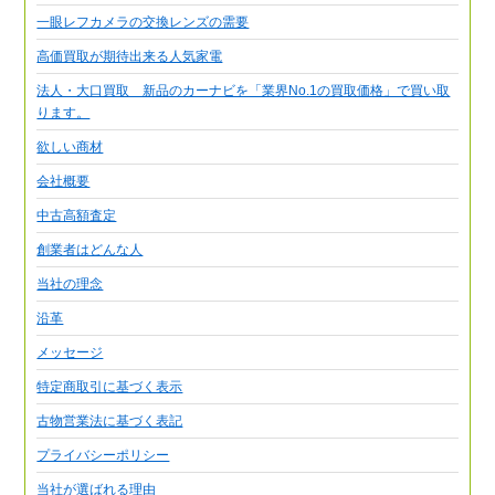
一眼レフカメラの交換レンズの需要
高価買取が期待出来る人気家電
法人・大口買取 新品のカーナビを「業界No.1の買取価格」で買い取
ります。
欲しい商材
会社概要
中古高額査定
創業者はどんな人
当社の理念
沿革
メッセージ
特定商取引に基づく表示
古物営業法に基づく表記
プライバシーポリシー
当社が選ばれる理由