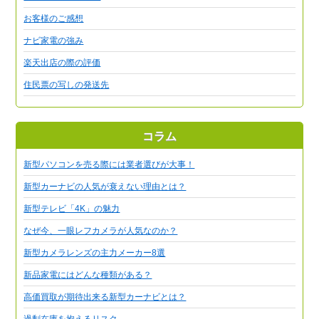
お客様のご感想
ナビ家電の強み
楽天出店の際の評価
住民票の写しの発送先
コラム
新型パソコンを売る際には業者選びが大事！
新型カーナビの人気が衰えない理由とは？
新型テレビ「4K」の魅力
なぜ今、一眼レフカメラが人気なのか？
新型カメラレンズの主力メーカー8選
新品家電にはどんな種類がある？
高価買取が期待出来る新型カーナビとは？
過剰在庫を抱えるリスク