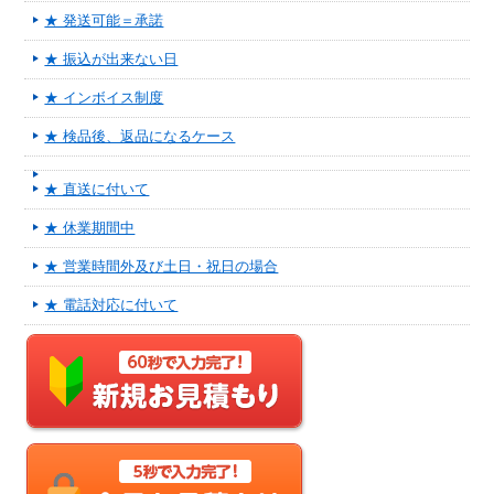
★ 発送可能＝承諾
★ 振込が出来ない日
★ インボイス制度
★ 検品後、返品になるケース
★ 直送に付いて
★ 休業期間中
★ 営業時間外及び土日・祝日の場合
★ 電話対応に付いて