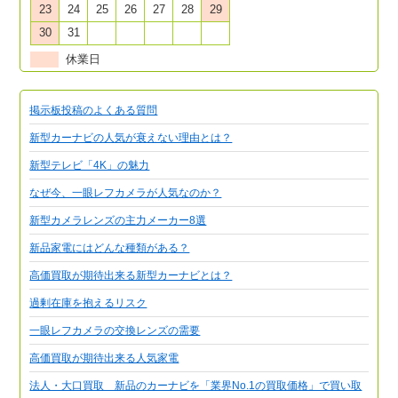
23
24
25
26
27
28
29
30
31
休業日
掲示板投稿のよくある質問
新型カーナビの人気が衰えない理由とは？
新型テレビ「4K」の魅力
なぜ今、一眼レフカメラが人気なのか？
新型カメラレンズの主力メーカー8選
新品家電にはどんな種類がある？
高価買取が期待出来る新型カーナビとは？
過剰在庫を抱えるリスク
一眼レフカメラの交換レンズの需要
高価買取が期待出来る人気家電
法人・大口買取 新品のカーナビを「業界No.1の買取価格」で買い取