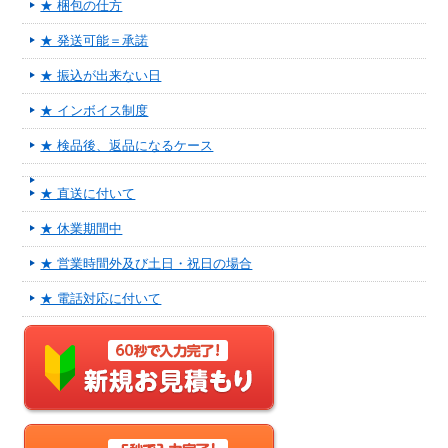
★ 梱包の仕方
★ 発送可能＝承諾
★ 振込が出来ない日
★ インボイス制度
★ 検品後、返品になるケース
★ 直送に付いて
★ 休業期間中
★ 営業時間外及び土日・祝日の場合
★ 電話対応に付いて