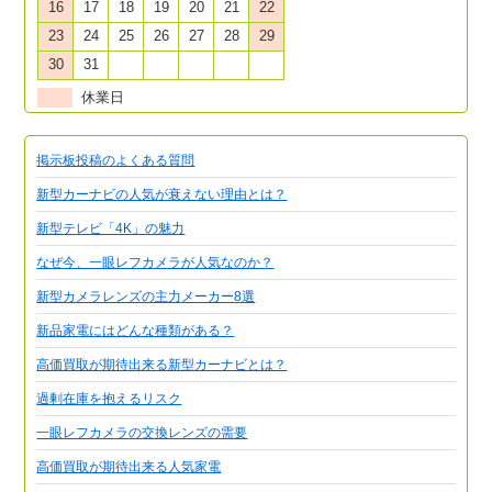
16
17
18
19
20
21
22
23
24
25
26
27
28
29
30
31
休業日
掲示板投稿のよくある質問
新型カーナビの人気が衰えない理由とは？
新型テレビ「4K」の魅力
なぜ今、一眼レフカメラが人気なのか？
新型カメラレンズの主力メーカー8選
新品家電にはどんな種類がある？
高価買取が期待出来る新型カーナビとは？
過剰在庫を抱えるリスク
一眼レフカメラの交換レンズの需要
高価買取が期待出来る人気家電