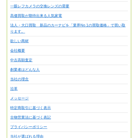
一眼レフカメラの交換レンズの需要
高価買取が期待出来る人気家電
法人・大口買取 新品のカーナビを「業界No.1の買取価格」で買い取
ります。
欲しい商材
会社概要
中古高額査定
創業者はどんな人
当社の理念
沿革
メッセージ
特定商取引に基づく表示
古物営業法に基づく表記
プライバシーポリシー
当社が選ばれる理由