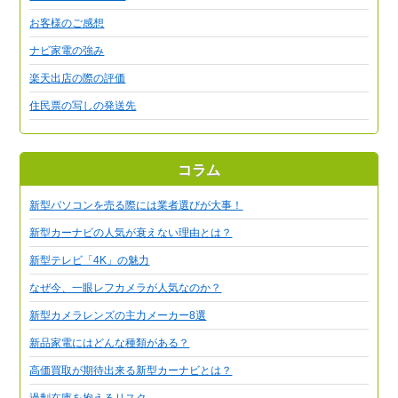
お客様のご感想
ナビ家電の強み
楽天出店の際の評価
住民票の写しの発送先
コラム
新型パソコンを売る際には業者選びが大事！
新型カーナビの人気が衰えない理由とは？
新型テレビ「4K」の魅力
なぜ今、一眼レフカメラが人気なのか？
新型カメラレンズの主力メーカー8選
新品家電にはどんな種類がある？
高価買取が期待出来る新型カーナビとは？
過剰在庫を抱えるリスク