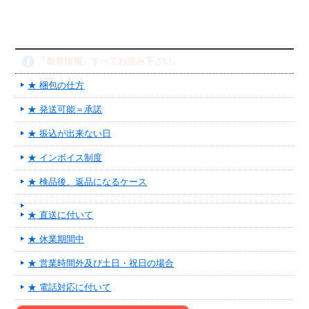
「新着情報」すべてお読み下さい。
★ 梱包の仕方
★ 発送可能＝承諾
★ 振込が出来ない日
★ インボイス制度
★ 検品後、返品になるケース
★ 直送に付いて
★ 休業期間中
★ 営業時間外及び土日・祝日の場合
★ 電話対応に付いて