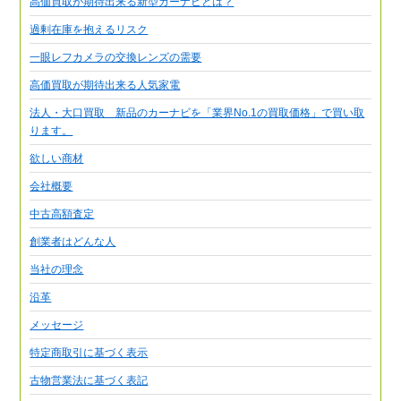
高価買取が期待出来る新型カーナビとは？
過剰在庫を抱えるリスク
一眼レフカメラの交換レンズの需要
高価買取が期待出来る人気家電
法人・大口買取 新品のカーナビを「業界No.1の買取価格」で買い取
ります。
欲しい商材
会社概要
中古高額査定
創業者はどんな人
当社の理念
沿革
メッセージ
特定商取引に基づく表示
古物営業法に基づく表記