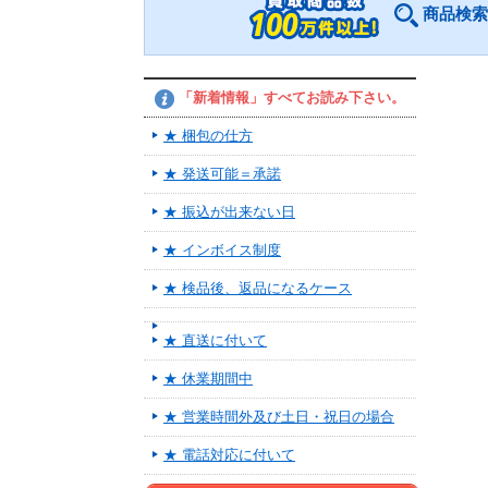
商品検索
「新着情報」すべてお読み下さい。
★ 梱包の仕方
★ 発送可能＝承諾
★ 振込が出来ない日
★ インボイス制度
★ 検品後、返品になるケース
★ 直送に付いて
★ 休業期間中
★ 営業時間外及び土日・祝日の場合
★ 電話対応に付いて