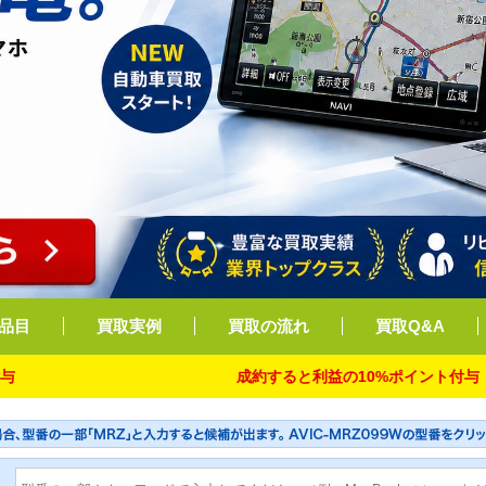
品目
買取実例
買取の流れ
買取Q&A
成約すると利益の10%ポイント付与