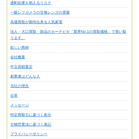
過剰在庫を抱えるリスク
一眼レフカメラの交換レンズの需要
高価買取が期待出来る人気家電
法人・大口買取 新品のカーナビを「業界No.1の買取価格」で買い取
ります。
欲しい商材
会社概要
中古高額査定
創業者はどんな人
当社の理念
沿革
メッセージ
特定商取引に基づく表示
古物営業法に基づく表記
プライバシーポリシー