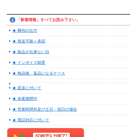
「新着情報」すべてお読み下さい。
★ 梱包の仕方
★ 発送可能＝承諾
★ 振込が出来ない日
★ インボイス制度
★ 検品後、返品になるケース
★ 直送に付いて
★ 休業期間中
★ 営業時間外及び土日・祝日の場合
★ 電話対応に付いて