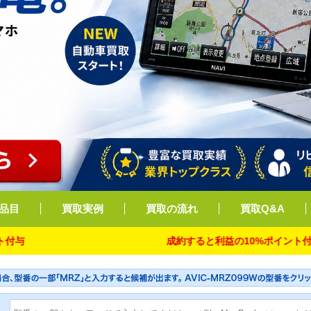
品目
買取実例
買取の流れ
買取Q&A
成約すると利益の10%ポイント付与