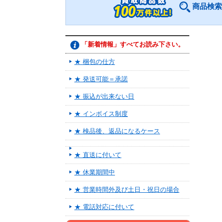
商品検索
「新着情報」すべてお読み下さい。
★ 梱包の仕方
★ 発送可能＝承諾
★ 振込が出来ない日
★ インボイス制度
★ 検品後、返品になるケース
★ 直送に付いて
★ 休業期間中
★ 営業時間外及び土日・祝日の場合
★ 電話対応に付いて