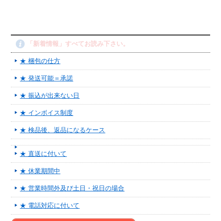
「新着情報」すべてお読み下さい。
★ 梱包の仕方
★ 発送可能＝承諾
★ 振込が出来ない日
★ インボイス制度
★ 検品後、返品になるケース
★ 直送に付いて
★ 休業期間中
★ 営業時間外及び土日・祝日の場合
★ 電話対応に付いて