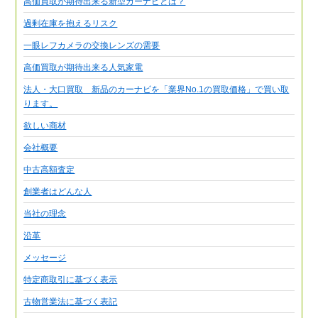
高価買取が期待出来る新型カーナビとは？
過剰在庫を抱えるリスク
一眼レフカメラの交換レンズの需要
高価買取が期待出来る人気家電
法人・大口買取 新品のカーナビを「業界No.1の買取価格」で買い取
ります。
欲しい商材
会社概要
中古高額査定
創業者はどんな人
当社の理念
沿革
メッセージ
特定商取引に基づく表示
古物営業法に基づく表記