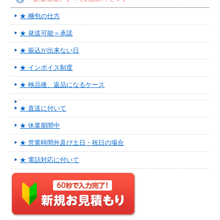
★ 梱包の仕方
★ 発送可能＝承諾
★ 振込が出来ない日
★ インボイス制度
★ 検品後、返品になるケース
★ 直送に付いて
★ 休業期間中
★ 営業時間外及び土日・祝日の場合
★ 電話対応に付いて