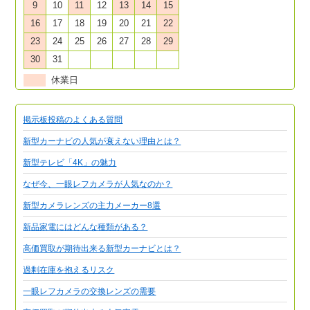
9
10
11
12
13
14
15
16
17
18
19
20
21
22
23
24
25
26
27
28
29
30
31
休業日
掲示板投稿のよくある質問
新型カーナビの人気が衰えない理由とは？
新型テレビ「4K」の魅力
なぜ今、一眼レフカメラが人気なのか？
新型カメラレンズの主力メーカー8選
新品家電にはどんな種類がある？
高価買取が期待出来る新型カーナビとは？
過剰在庫を抱えるリスク
一眼レフカメラの交換レンズの需要