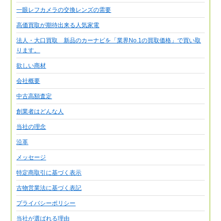
一眼レフカメラの交換レンズの需要
高価買取が期待出来る人気家電
法人・大口買取 新品のカーナビを「業界No.1の買取価格」で買い取
ります。
欲しい商材
会社概要
中古高額査定
創業者はどんな人
当社の理念
沿革
メッセージ
特定商取引に基づく表示
古物営業法に基づく表記
プライバシーポリシー
当社が選ばれる理由