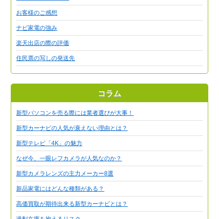
お客様のご感想
ナビ家電の強み
楽天出店の際の評価
住民票の写しの発送先
コラム
新型パソコンを売る際には業者選びが大事！
新型カーナビの人気が衰えない理由とは？
新型テレビ「4K」の魅力
なぜ今、一眼レフカメラが人気なのか？
新型カメラレンズの主力メーカー8選
新品家電にはどんな種類がある？
高価買取が期待出来る新型カーナビとは？
過剰在庫を抱えるリスク