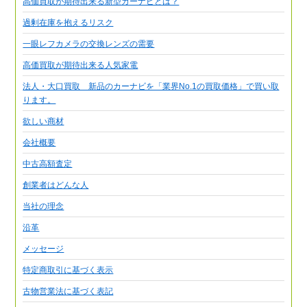
高価買取が期待出来る新型カーナビとは？
過剰在庫を抱えるリスク
一眼レフカメラの交換レンズの需要
高価買取が期待出来る人気家電
法人・大口買取 新品のカーナビを「業界No.1の買取価格」で買い取
ります。
欲しい商材
会社概要
中古高額査定
創業者はどんな人
当社の理念
沿革
メッセージ
特定商取引に基づく表示
古物営業法に基づく表記