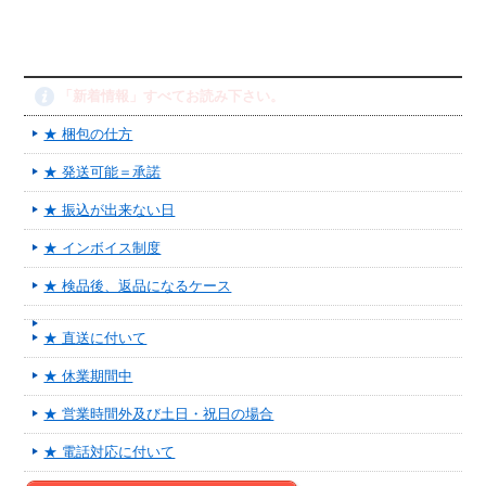
「新着情報」すべてお読み下さい。
★ 梱包の仕方
★ 発送可能＝承諾
★ 振込が出来ない日
★ インボイス制度
★ 検品後、返品になるケース
★ 直送に付いて
★ 休業期間中
★ 営業時間外及び土日・祝日の場合
★ 電話対応に付いて