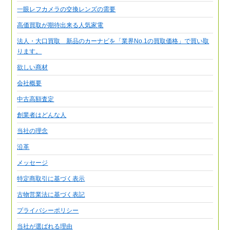
一眼レフカメラの交換レンズの需要
高価買取が期待出来る人気家電
法人・大口買取 新品のカーナビを「業界No.1の買取価格」で買い取
ります。
欲しい商材
会社概要
中古高額査定
創業者はどんな人
当社の理念
沿革
メッセージ
特定商取引に基づく表示
古物営業法に基づく表記
プライバシーポリシー
当社が選ばれる理由