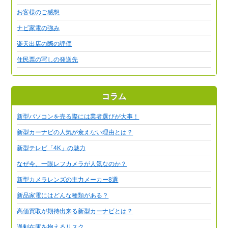
お客様のご感想
ナビ家電の強み
楽天出店の際の評価
住民票の写しの発送先
コラム
新型パソコンを売る際には業者選びが大事！
新型カーナビの人気が衰えない理由とは？
新型テレビ「4K」の魅力
なぜ今、一眼レフカメラが人気なのか？
新型カメラレンズの主力メーカー8選
新品家電にはどんな種類がある？
高価買取が期待出来る新型カーナビとは？
過剰在庫を抱えるリスク