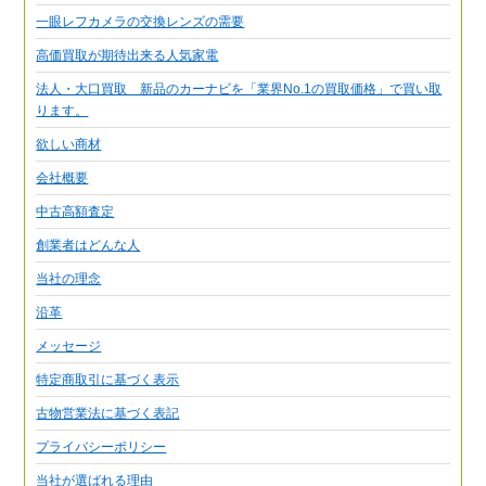
一眼レフカメラの交換レンズの需要
高価買取が期待出来る人気家電
法人・大口買取 新品のカーナビを「業界No.1の買取価格」で買い取
ります。
欲しい商材
会社概要
中古高額査定
創業者はどんな人
当社の理念
沿革
メッセージ
特定商取引に基づく表示
古物営業法に基づく表記
プライバシーポリシー
当社が選ばれる理由