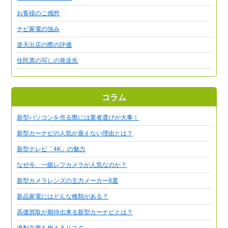
お客様のご感想
ナビ家電の強み
楽天出店の際の評価
住民票の写しの発送先
コラム
新型パソコンを売る際には業者選びが大事！
新型カーナビの人気が衰えない理由とは？
新型テレビ「4K」の魅力
なぜ今、一眼レフカメラが人気なのか？
新型カメラレンズの主力メーカー8選
新品家電にはどんな種類がある？
高価買取が期待出来る新型カーナビとは？
過剰在庫を抱えるリスク