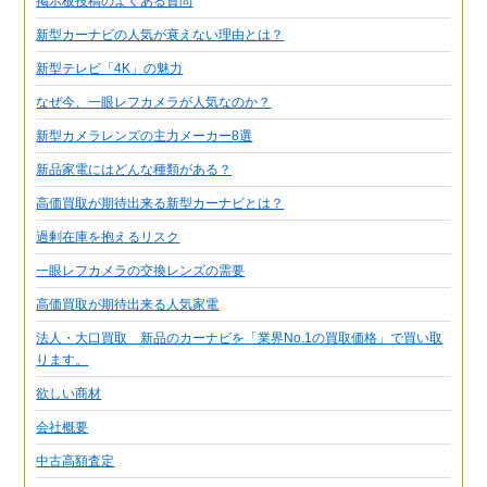
掲示板投稿のよくある質問
新型カーナビの人気が衰えない理由とは？
新型テレビ「4K」の魅力
なぜ今、一眼レフカメラが人気なのか？
新型カメラレンズの主力メーカー8選
新品家電にはどんな種類がある？
高価買取が期待出来る新型カーナビとは？
過剰在庫を抱えるリスク
一眼レフカメラの交換レンズの需要
高価買取が期待出来る人気家電
法人・大口買取 新品のカーナビを「業界No.1の買取価格」で買い取
ります。
欲しい商材
会社概要
中古高額査定