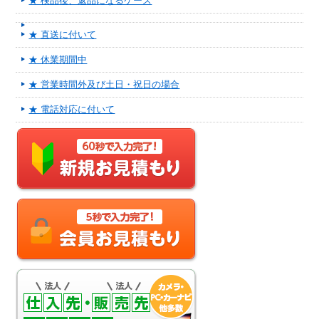
★ 検品後、返品になるケース
★ 直送に付いて
★ 休業期間中
★ 営業時間外及び土日・祝日の場合
★ 電話対応に付いて