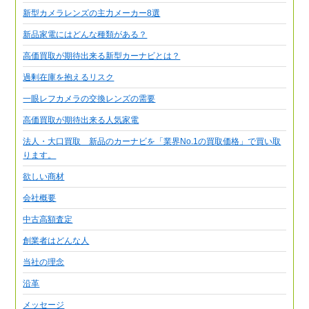
新型カメラレンズの主力メーカー8選
新品家電にはどんな種類がある？
高価買取が期待出来る新型カーナビとは？
過剰在庫を抱えるリスク
一眼レフカメラの交換レンズの需要
高価買取が期待出来る人気家電
法人・大口買取 新品のカーナビを「業界No.1の買取価格」で買い取
ります。
欲しい商材
会社概要
中古高額査定
創業者はどんな人
当社の理念
沿革
メッセージ