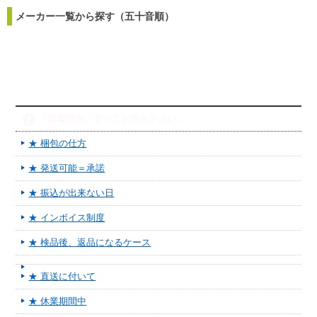
メーカー一覧から探す（五十音順）
「新着情報」すべてお読み下さい。
★ 梱包の仕方
★ 発送可能＝承諾
★ 振込が出来ない日
★ インボイス制度
★ 検品後、返品になるケース
★ 直送に付いて
★ 休業期間中