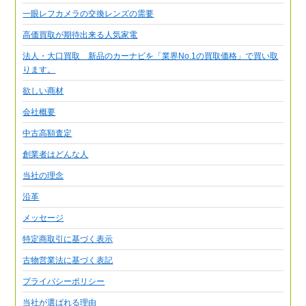
一眼レフカメラの交換レンズの需要
高価買取が期待出来る人気家電
法人・大口買取 新品のカーナビを「業界No.1の買取価格」で買い取
ります。
欲しい商材
会社概要
中古高額査定
創業者はどんな人
当社の理念
沿革
メッセージ
特定商取引に基づく表示
古物営業法に基づく表記
プライバシーポリシー
当社が選ばれる理由