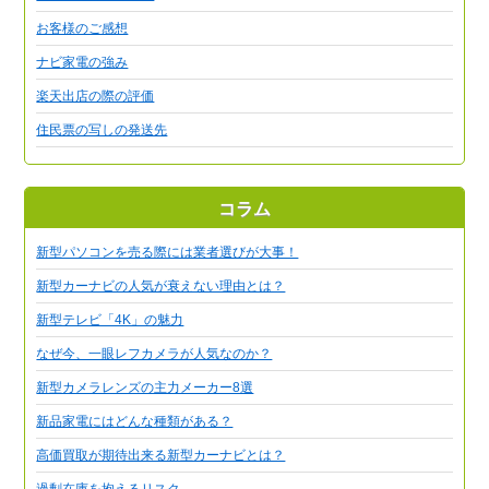
お客様のご感想
ナビ家電の強み
楽天出店の際の評価
住民票の写しの発送先
コラム
新型パソコンを売る際には業者選びが大事！
新型カーナビの人気が衰えない理由とは？
新型テレビ「4K」の魅力
なぜ今、一眼レフカメラが人気なのか？
新型カメラレンズの主力メーカー8選
新品家電にはどんな種類がある？
高価買取が期待出来る新型カーナビとは？
過剰在庫を抱えるリスク