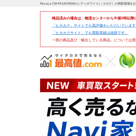
ReLaLa CW-FA1825R(W) [シティホワイト]（コロナ）の買取相
検品済みの場合は、物流センターから午後5時以降
「ヒカカク」サイトでも高評価をいただいています
「ヒカカクサイト」でも買取実績は抜群です。
一部の商品及び「輸出している商品」については買