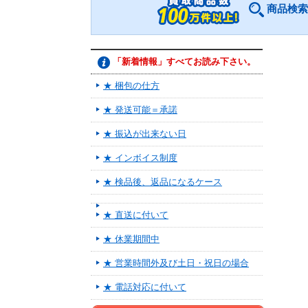
商品検索
「新着情報」すべてお読み下さい。
★ 梱包の仕方
★ 発送可能＝承諾
★ 振込が出来ない日
★ インボイス制度
★ 検品後、返品になるケース
★ 直送に付いて
★ 休業期間中
★ 営業時間外及び土日・祝日の場合
★ 電話対応に付いて