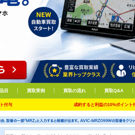
品目
買取実例
買取の流れ
買取Q&A
成約すると利益の10%ポイント付与