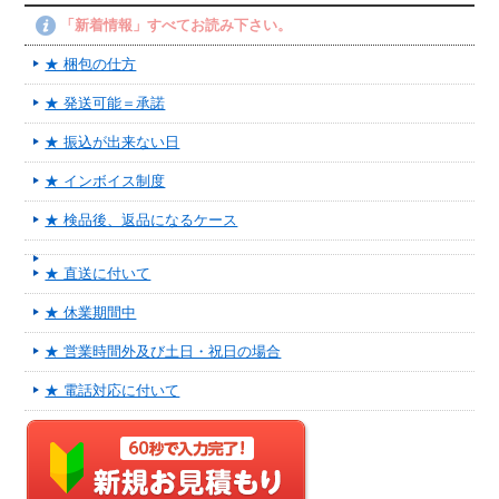
「新着情報」すべてお読み下さい。
★ 梱包の仕方
★ 発送可能＝承諾
★ 振込が出来ない日
★ インボイス制度
★ 検品後、返品になるケース
★ 直送に付いて
★ 休業期間中
★ 営業時間外及び土日・祝日の場合
★ 電話対応に付いて