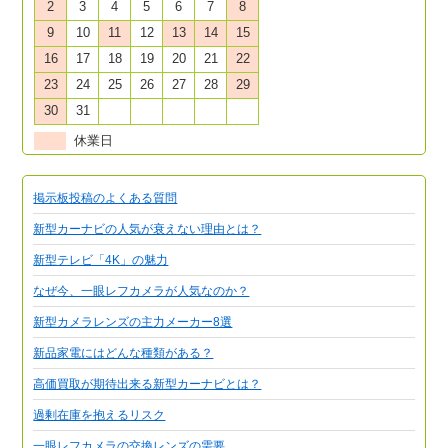
2
3
4
5
6
7
8
9
10
11
12
13
14
15
16
17
18
19
20
21
22
23
24
25
26
27
28
29
30
31
休業日
掲示板投稿のよくある質問
新型カーナビの人気が衰えない理由とは？
新型テレビ「4K」の魅力
なぜ今、一眼レフカメラが人気なのか？
新型カメラレンズの主力メーカー8選
新品家電にはどんな種類がある？
高価買取が期待出来る新型カーナビとは？
過剰在庫を抱えるリスク
一眼レフカメラの交換レンズの需要