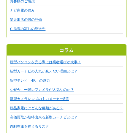
お客様のご感想
ナビ家電の強み
楽天出店の際の評価
住民票の写しの発送先
コラム
新型パソコンを売る際には業者選びが大事！
新型カーナビの人気が衰えない理由とは？
新型テレビ「4K」の魅力
なぜ今、一眼レフカメラが人気なのか？
新型カメラレンズの主力メーカー8選
新品家電にはどんな種類がある？
高価買取が期待出来る新型カーナビとは？
過剰在庫を抱えるリスク