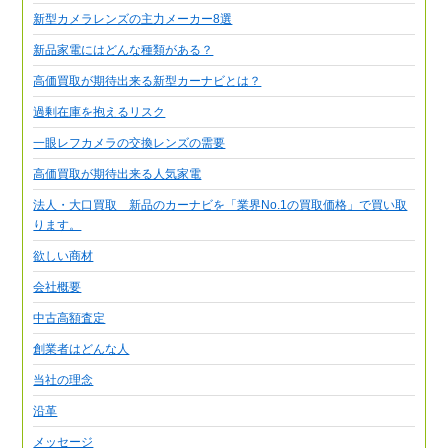
新型カメラレンズの主力メーカー8選
新品家電にはどんな種類がある？
高価買取が期待出来る新型カーナビとは？
過剰在庫を抱えるリスク
一眼レフカメラの交換レンズの需要
高価買取が期待出来る人気家電
法人・大口買取 新品のカーナビを「業界No.1の買取価格」で買い取
ります。
欲しい商材
会社概要
中古高額査定
創業者はどんな人
当社の理念
沿革
メッセージ