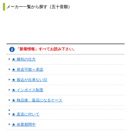
メーカー一覧から探す（五十音順）
「新着情報」すべてお読み下さい。
★ 梱包の仕方
★ 発送可能＝承諾
★ 振込が出来ない日
★ インボイス制度
★ 検品後、返品になるケース
★ 直送に付いて
★ 休業期間中