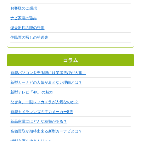
お客様のご感想
ナビ家電の強み
楽天出店の際の評価
住民票の写しの発送先
コラム
新型パソコンを売る際には業者選びが大事！
新型カーナビの人気が衰えない理由とは？
新型テレビ「4K」の魅力
なぜ今、一眼レフカメラが人気なのか？
新型カメラレンズの主力メーカー8選
新品家電にはどんな種類がある？
高価買取が期待出来る新型カーナビとは？
過剰在庫を抱えるリスク