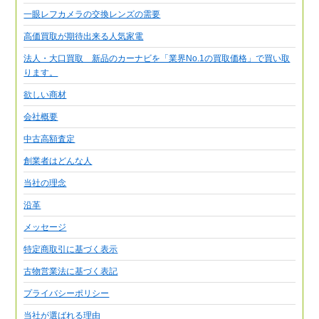
一眼レフカメラの交換レンズの需要
高価買取が期待出来る人気家電
法人・大口買取 新品のカーナビを「業界No.1の買取価格」で買い取
ります。
欲しい商材
会社概要
中古高額査定
創業者はどんな人
当社の理念
沿革
メッセージ
特定商取引に基づく表示
古物営業法に基づく表記
プライバシーポリシー
当社が選ばれる理由