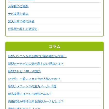
お客様のご感想
ナビ家電の強み
楽天出店の際の評価
住民票の写しの発送先
コラム
新型パソコンを売る際には業者選びが大事！
新型カーナビの人気が衰えない理由とは？
新型テレビ「4K」の魅力
なぜ今、一眼レフカメラが人気なのか？
新型カメラレンズの主力メーカー8選
新品家電にはどんな種類がある？
高価買取が期待出来る新型カーナビとは？
過剰在庫を抱えるリスク