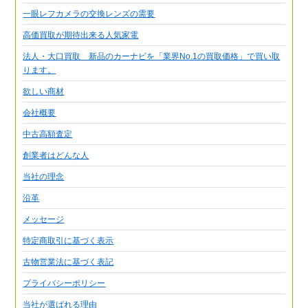
一眼レフカメラの交換レンズの需要
高価買取が期待出来る人気家電
法人・大口買取 新品のカーナビを「業界No.1の買取価格」で買い取
ります。
欲しい商材
会社概要
中古高額査定
創業者はどんな人
当社の理念
沿革
メッセージ
特定商取引に基づく表示
古物営業法に基づく表記
プライバシーポリシー
当社が選ばれる理由