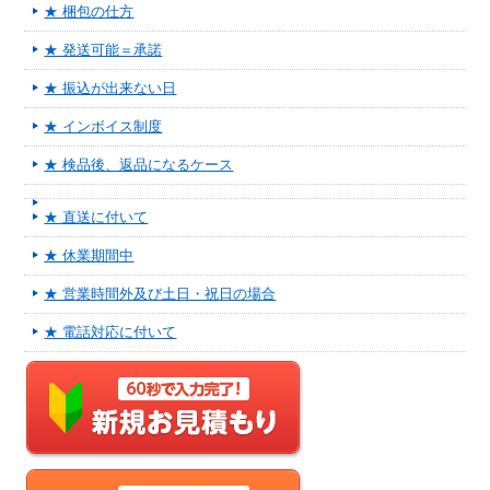
★ 梱包の仕方
★ 発送可能＝承諾
★ 振込が出来ない日
★ インボイス制度
★ 検品後、返品になるケース
★ 直送に付いて
★ 休業期間中
★ 営業時間外及び土日・祝日の場合
★ 電話対応に付いて