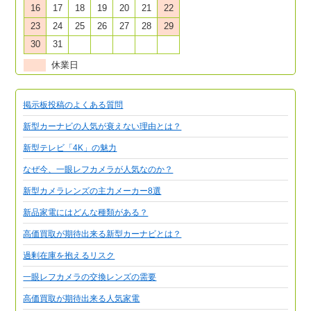
16
17
18
19
20
21
22
23
24
25
26
27
28
29
30
31
休業日
掲示板投稿のよくある質問
新型カーナビの人気が衰えない理由とは？
新型テレビ「4K」の魅力
なぜ今、一眼レフカメラが人気なのか？
新型カメラレンズの主力メーカー8選
新品家電にはどんな種類がある？
高価買取が期待出来る新型カーナビとは？
過剰在庫を抱えるリスク
一眼レフカメラの交換レンズの需要
高価買取が期待出来る人気家電