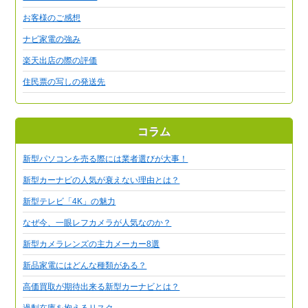
お客様のご感想
ナビ家電の強み
楽天出店の際の評価
住民票の写しの発送先
コラム
新型パソコンを売る際には業者選びが大事！
新型カーナビの人気が衰えない理由とは？
新型テレビ「4K」の魅力
なぜ今、一眼レフカメラが人気なのか？
新型カメラレンズの主力メーカー8選
新品家電にはどんな種類がある？
高価買取が期待出来る新型カーナビとは？
過剰在庫を抱えるリスク