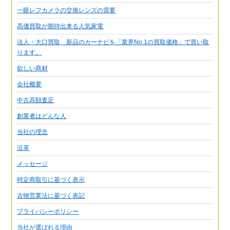
一眼レフカメラの交換レンズの需要
高価買取が期待出来る人気家電
法人・大口買取 新品のカーナビを「業界No.1の買取価格」で買い取
ります。
欲しい商材
会社概要
中古高額査定
創業者はどんな人
当社の理念
沿革
メッセージ
特定商取引に基づく表示
古物営業法に基づく表記
プライバシーポリシー
当社が選ばれる理由