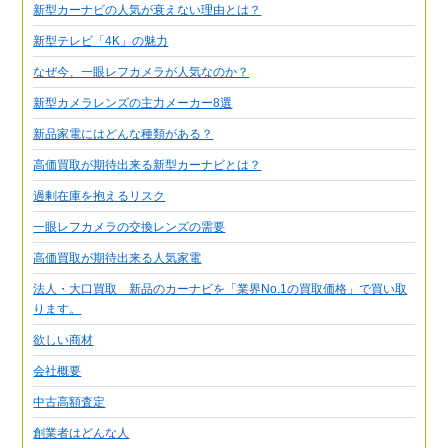
新型カーナビの人気が衰えない理由とは？
新型テレビ「4K」の魅力
なぜ今、一眼レフカメラが人気なのか？
新型カメラレンズの主力メーカー8選
新品家電にはどんな種類がある？
高価買取が期待出来る新型カーナビとは？
過剰在庫を抱えるリスク
一眼レフカメラの交換レンズの需要
高価買取が期待出来る人気家電
法人・大口買取 新品のカーナビを「業界No.1の買取価格」で買い取
ります。
欲しい商材
会社概要
中古高額査定
創業者はどんな人