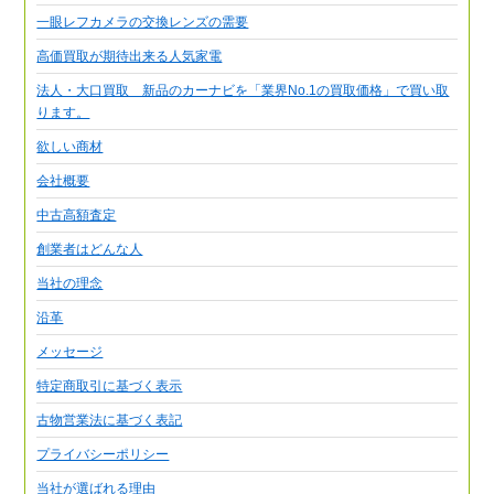
一眼レフカメラの交換レンズの需要
高価買取が期待出来る人気家電
法人・大口買取 新品のカーナビを「業界No.1の買取価格」で買い取
ります。
欲しい商材
会社概要
中古高額査定
創業者はどんな人
当社の理念
沿革
メッセージ
特定商取引に基づく表示
古物営業法に基づく表記
プライバシーポリシー
当社が選ばれる理由