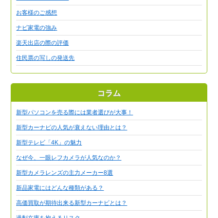
お客様のご感想
ナビ家電の強み
楽天出店の際の評価
住民票の写しの発送先
コラム
新型パソコンを売る際には業者選びが大事！
新型カーナビの人気が衰えない理由とは？
新型テレビ「4K」の魅力
なぜ今、一眼レフカメラが人気なのか？
新型カメラレンズの主力メーカー8選
新品家電にはどんな種類がある？
高価買取が期待出来る新型カーナビとは？
過剰在庫を抱えるリスク