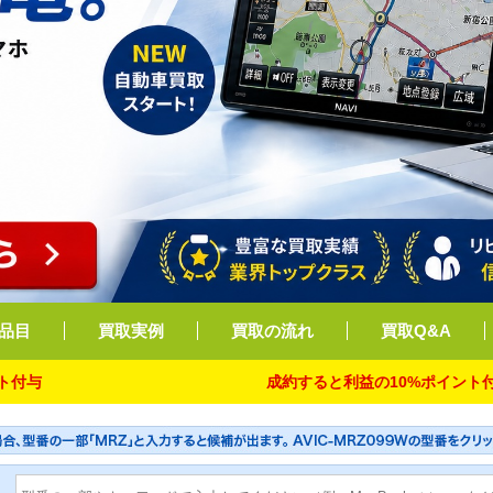
品目
買取実例
買取の流れ
買取Q&A
成約すると利益の10%ポイント付与