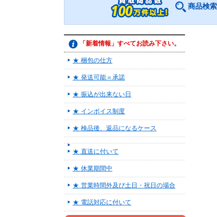
商品検索
「新着情報」すべてお読み下さい。
★ 梱包の仕方
★ 発送可能＝承諾
★ 振込が出来ない日
★ インボイス制度
★ 検品後、返品になるケース
★ 直送に付いて
★ 休業期間中
★ 営業時間外及び土日・祝日の場合
★ 電話対応に付いて