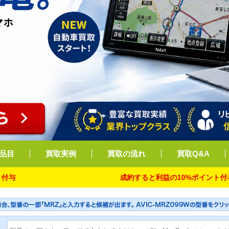
品目
買取実例
買取の流れ
買取Q&A
成約すると利益の10%ポイント付与