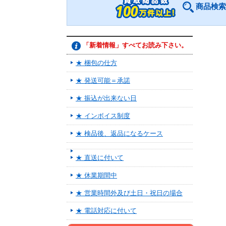
商品検索
「新着情報」すべてお読み下さい。
★ 梱包の仕方
★ 発送可能＝承諾
★ 振込が出来ない日
★ インボイス制度
★ 検品後、返品になるケース
★ 直送に付いて
★ 休業期間中
★ 営業時間外及び土日・祝日の場合
★ 電話対応に付いて