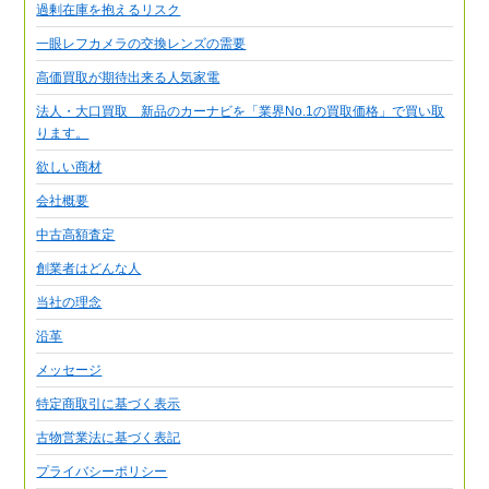
過剰在庫を抱えるリスク
一眼レフカメラの交換レンズの需要
高価買取が期待出来る人気家電
法人・大口買取 新品のカーナビを「業界No.1の買取価格」で買い取
ります。
欲しい商材
会社概要
中古高額査定
創業者はどんな人
当社の理念
沿革
メッセージ
特定商取引に基づく表示
古物営業法に基づく表記
プライバシーポリシー