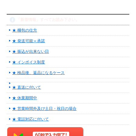
「新着情報」すべてお読み下さい。
★ 梱包の仕方
★ 発送可能＝承諾
★ 振込が出来ない日
★ インボイス制度
★ 検品後、返品になるケース
★ 直送に付いて
★ 休業期間中
★ 営業時間外及び土日・祝日の場合
★ 電話対応に付いて