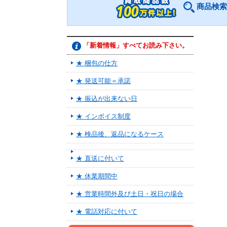
商品検索
「新着情報」すべてお読み下さい。
★ 梱包の仕方
★ 発送可能＝承諾
★ 振込が出来ない日
★ インボイス制度
★ 検品後、返品になるケース
★ 直送に付いて
★ 休業期間中
★ 営業時間外及び土日・祝日の場合
★ 電話対応に付いて