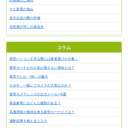
お客様のご感想
ナビ家電の強み
楽天出店の際の評価
住民票の写しの発送先
コラム
新型パソコンを売る際には業者選びが大事！
新型カーナビの人気が衰えない理由とは？
新型テレビ「4K」の魅力
なぜ今、一眼レフカメラが人気なのか？
新型カメラレンズの主力メーカー8選
新品家電にはどんな種類がある？
高価買取が期待出来る新型カーナビとは？
過剰在庫を抱えるリスク