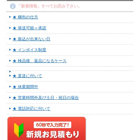
「新着情報」すべてお読み下さい。
★ 梱包の仕方
★ 発送可能＝承諾
★ 振込が出来ない日
★ インボイス制度
★ 検品後、返品になるケース
★ 直送に付いて
★ 休業期間中
★ 営業時間外及び土日・祝日の場合
★ 電話対応に付いて