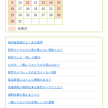
9
10
11
12
13
14
15
16
17
18
19
20
21
22
23
24
25
26
27
28
29
30
31
休業日
掲示板投稿のよくある質問
新型カーナビの人気が衰えない理由とは？
新型テレビ「4K」の魅力
なぜ今、一眼レフカメラが人気なのか？
新型カメラレンズの主力メーカー8選
新品家電にはどんな種類がある？
高価買取が期待出来る新型カーナビとは？
過剰在庫を抱えるリスク
一眼レフカメラの交換レンズの需要