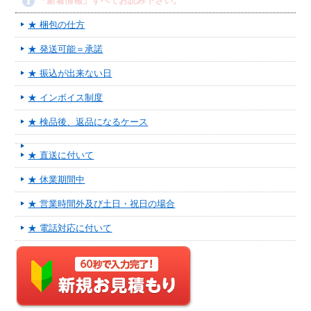
「新着情報」すべてお読み下さい。
★ 梱包の仕方
★ 発送可能＝承諾
★ 振込が出来ない日
★ インボイス制度
★ 検品後、返品になるケース
★ 直送に付いて
★ 休業期間中
★ 営業時間外及び土日・祝日の場合
★ 電話対応に付いて