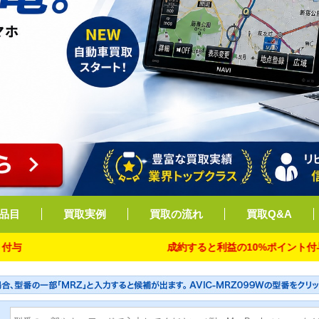
品目
買取実例
買取の流れ
買取Q&A
成約すると利益の10%ポイント付与