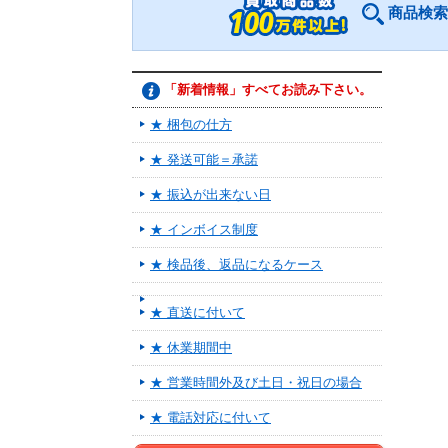
商品検索
「新着情報」すべてお読み下さい。
★ 梱包の仕方
★ 発送可能＝承諾
★ 振込が出来ない日
★ インボイス制度
★ 検品後、返品になるケース
★ 直送に付いて
★ 休業期間中
★ 営業時間外及び土日・祝日の場合
★ 電話対応に付いて