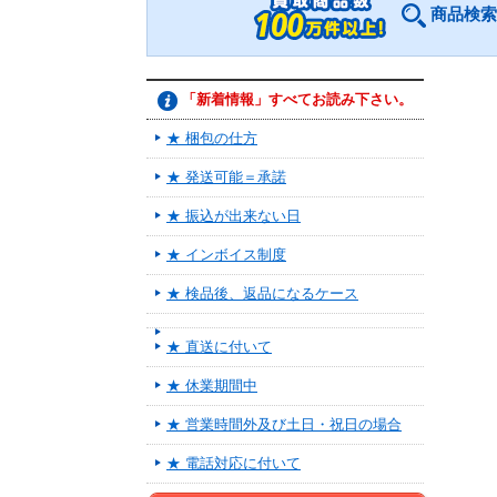
商品検索
「新着情報」すべてお読み下さい。
★ 梱包の仕方
★ 発送可能＝承諾
★ 振込が出来ない日
★ インボイス制度
★ 検品後、返品になるケース
★ 直送に付いて
★ 休業期間中
★ 営業時間外及び土日・祝日の場合
★ 電話対応に付いて