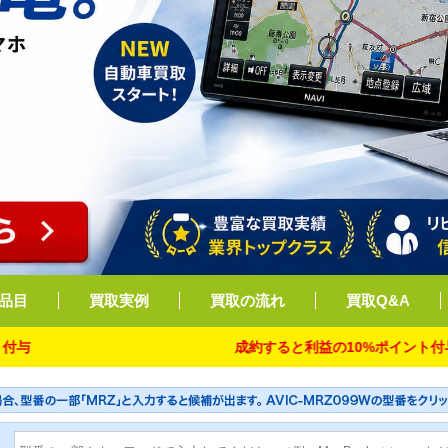
品目
買取実例
買取の流れ
買取Q&A
成約すると利益の10%ポイント付与