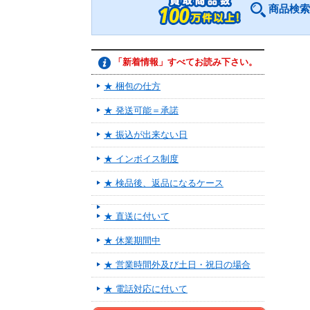
商品検索
「新着情報」すべてお読み下さい。
★ 梱包の仕方
★ 発送可能＝承諾
★ 振込が出来ない日
★ インボイス制度
★ 検品後、返品になるケース
★ 直送に付いて
★ 休業期間中
★ 営業時間外及び土日・祝日の場合
★ 電話対応に付いて