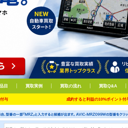
品目
買取実例
買取の流れ
買取Q&A
成約すると利益の10%ポイント付与